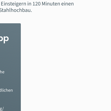
Einsteigern in 120 Minuten einen
 Stahlhochbau.
app
che
dlichen
g/