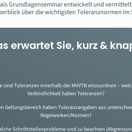
als Grundlagenseminar entwickelt und vermittelt 
rblick über die wichtigsten Toleranznormen im
s erwartet Sie, kurz & kn
e sind Toleranzen innerhalb der MVVTB einzuordnen –
w
el
Verbindlichkeit haben Toleranzen?
n Geltungsbereich haben Toleranzangaben aus unterschie
Regelwerken/Normen?
elche Schnittstellenprobleme sind zu beachten
(Abgrenzun