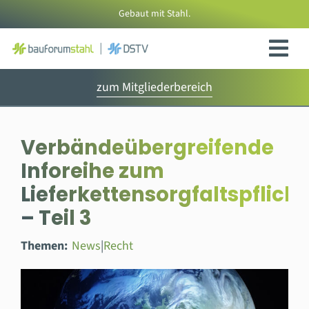
Zum
Gebaut mit Stahl.
Inhalt
springen
zum Mitgliederbereich
Verbändeübergreifende
Inforeihe zum
Lieferkettensorgfaltspflich
– Teil 3
Themen:
News
|
Recht