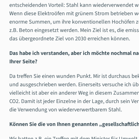
entscheidenden Vorteil: Stahl kann wiederverwendet w
Wenn diese Elektroöfen mit grünem Strom betrieben wer
enorme Summen, um ihre konventionellen Hochöfen zuk
z.B. Beton eingesetzt werden. Mein Ziel ist es, die em
das übergeordnete Ziel von 2030 erreichen können.
Das habe ich verstanden, aber ich möchte nochmal nac
Ihrer Seite?
Da treffen Sie einen wunden Punkt. Mir ist durchaus be
und ausgeschrieben werden. Einerseits versuche ich übe
vielleicht ist aber ein anderer Weg in diesem Zusammen
CO
2
. Damit ist jeder Einzelne in der Lage, durch sein 
die Verwendung von wiederverwertbarem Stahl.
Können Sie die von Ihnen genannten „gesellschaftlic
Wir hatten z.B. ein Treffen mit dem Minister für Umwelt,