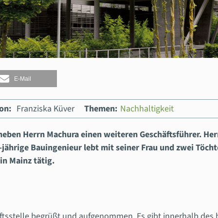
E-Mail
on:
Franziska Küver
Themen:
Nachhaltigkeit
neben Herrn Machura einen weiteren Geschäftsführer. Herr
-jährige Bauingenieur lebt mit seiner Frau und zwei Töcht
in Mainz tätig.
äftsstelle begrüßt und aufgenommen. Es gibt innerhalb des b