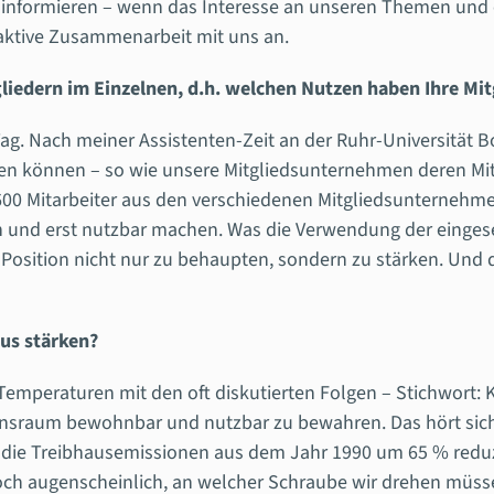
 informieren – wenn das Interesse an unseren Themen und e
 aktive Zusammenarbeit mit uns an.
liedern im Einzelnen, d.h. welchen Nutzen haben Ihre Mit
Tag. Nach meiner Assistenten-Zeit an der Ruhr-Universität Bo
en können – so wie unsere Mitgliedsunternehmen deren Mit
600 Mitarbeiter aus den verschiedenen Mitgliedsunternehme
n und erst nutzbar machen. Was die Verwendung der eingese
e Position nicht nur zu behaupten, sondern zu stärken. Un
aus stärken?
emperaturen mit den oft diskutierten Folgen – Stichwort: K
aum bewohnbar und nutzbar zu bewahren. Das hört sich vie
n die Treibhausemissionen aus dem Jahr 1990 um 65 % reduz
 doch augenscheinlich, an welcher Schraube wir drehen müss