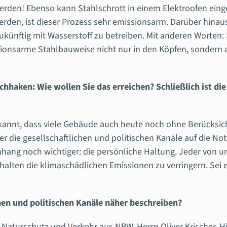
erden! Ebenso kann Stahlschrott in einem Elektroofen eing
den, ist dieser Prozess sehr emissionsarm. Darüber hinaus
ünftig mit Wasserstoff zu betreiben.
Mit anderen Worten: 
issionsarme Stahlbauweise nicht nur in den Köpfen, sondern
hhaken: Wie wollen Sie das erreichen? Schließlich ist die
kannt, dass viele Gebäude auch heute noch ohne Berücksicht
r die gesellschaftlichen und politischen Kanäle auf die N
hang noch wichtiger: die persönliche Haltung. Jeder von u
Verhalten die klimaschädlichen Emissionen zu verringern. Sei
hen und politischen Kanäle näher beschreiben?
 Naturschutz und Verkehr aus NRW, Herrn Oliver Krischer. Hie