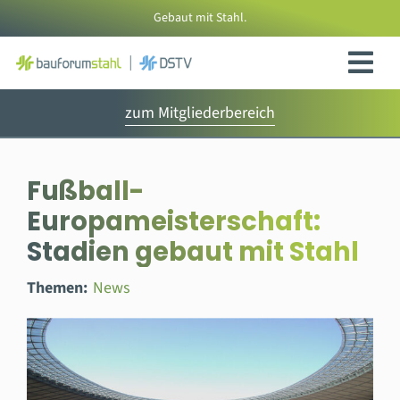
Zum
Gebaut mit Stahl.
Inhalt
springen
zum Mitgliederbereich
Fußball-
Europameisterschaft:
Stadien gebaut mit Stahl
Themen:
News