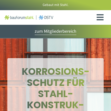
Zum
Gebaut mit Stahl.
Inhalt
springen
zum Mitgliederbereich
KORROSIONS­
SCHUTZ FÜR
STAHL­­
KONSTRUK­