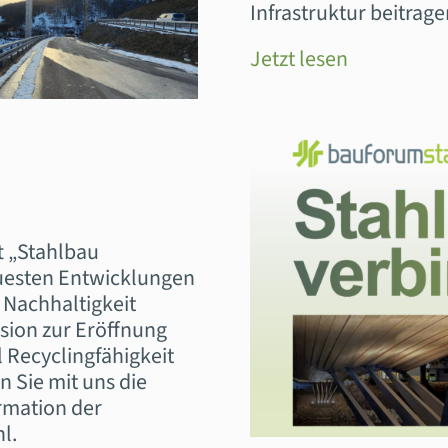
Infrastruktur beitrag
Jetzt lesen
t „Stahlbau
neuesten Entwicklungen
 Nachhaltigkeit
ssion zur Eröffnung
l Recyclingfähigkeit
 Sie mit uns die
rmation der
l.