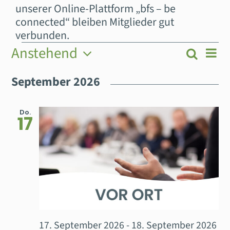
unserer Online-Plattform „bfs – be
connected“ bleiben Mitglieder gut
verbunden.
VERANSTALTUNGEN
Anstehend
Ver
Suche
Veran
Liste
Ans
Datum
Nav
Suche
September 2026
wählen.
und
Ansic
Do.
17
Navig
17. September 2026
-
18. September 2026