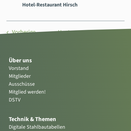
Hotel-Restaurant Hirsch
Veranstaltungen
Vorherige
Heute
Nächste
Veransta
Über uns
Vorstand
Mitglieder
Ausschüsse
Mitglied werden!
DSTV
Technik & Themen
Digitale Stahlbautabellen