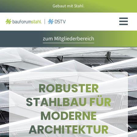
Zum
Gebaut mit Stahl.
Inhalt
springen
zum Mitgliederbereich
ROBUSTER
STAHLBAU FÜR
MODERNE
ARCHITEKTUR