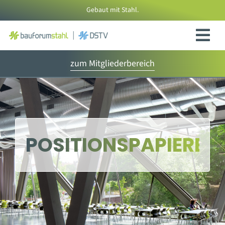
Zum
Gebaut mit Stahl.
Inhalt
springen
zum Mitgliederbereich
POSITIONSPAPIERE