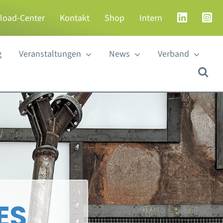
load-Center
Kontakt
Shop
Intern
g
Veranstaltungen
News
Verband
ES