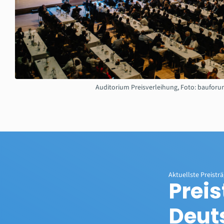
Auditorium Preisverleihung, Foto: bauforu
Aktuellste Preistr
Prei
Deut