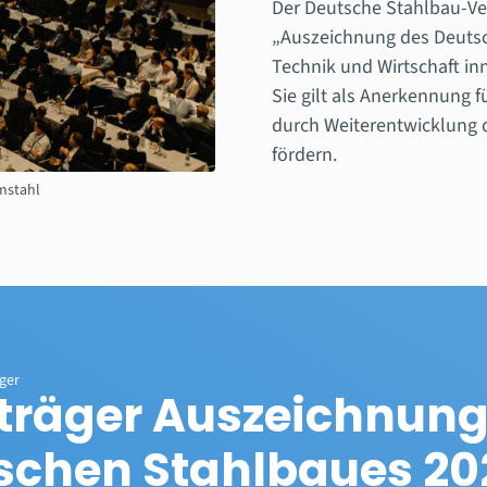
Der Deutsche Stahlbau-Ver
„Auszeichnung des Deutsc
Technik und Wirtschaft in
Sie gilt als Anerkennung 
durch Weiterentwicklung d
fördern.
mstahl
äger
sträger Auszeichnung
schen Stahlbaues 20