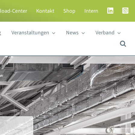
load-Center
Kontakt
Shop
Intern
g
Veranstaltungen
News
Verband