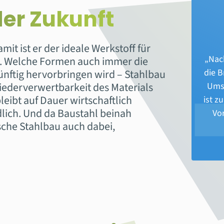
er Zukunft
amit ist er der ideale Werkstoff für
„Nach
t. Welche Formen auch immer die
ünftig hervorbringen wird – Stahlbau
die B
iederverwertbarkeit des Materials
Umse
ibt auf Dauer wirtschaftlich
ist z
dlich. Und da Baustahl beinah
Vo
sche Stahlbau auch dabei,