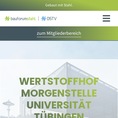
Zum
Gebaut mit Stahl.
Inhalt
springen
zum Mitgliederbereich
WERTSTOFFHOF
MORGENSTELLE
UNIVERSITÄT
TÜBINGEN