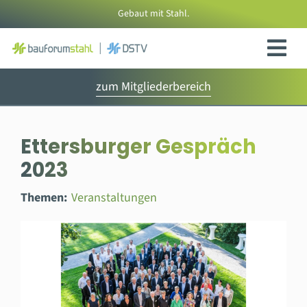
Zum
Gebaut mit Stahl.
Inhalt
springen
zum Mitgliederbereich
Ettersburger Gespräch
2023
Themen:
Veranstaltungen