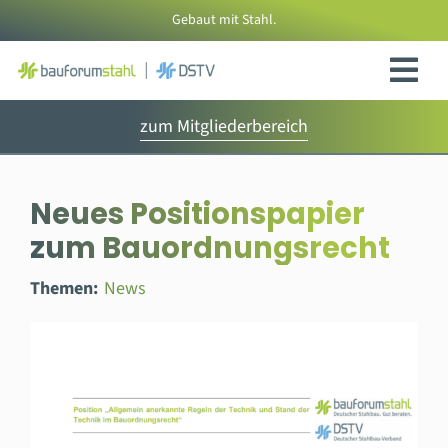
Zum
Gebaut mit Stahl.
Inhalt
springen
zum Mitgliederbereich
Neues Positionspapier
zum Bauordnungsrecht
Themen:
News