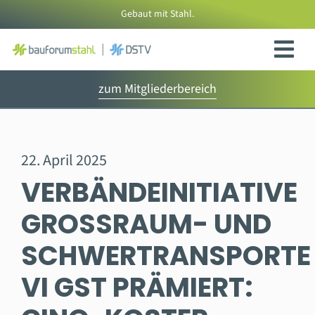
Zum
Gebaut mit Stahl.
Inhalt
springen
zum Mitgliederbereich
22. April 2025
VERBÄNDEINITIATIVE
GROSSRAUM- UND S
CHWERTRANSPORTE V
I GST PRÄMIERT: G