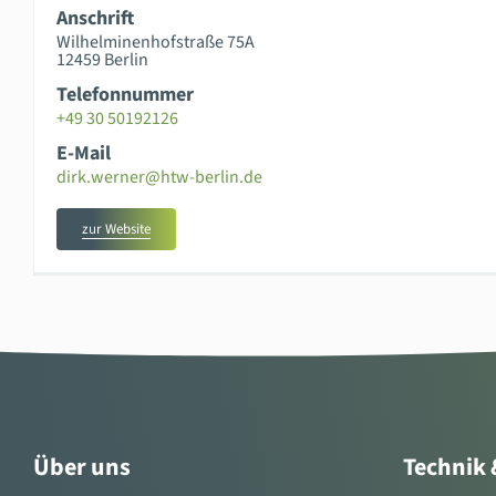
Anschrift
Wilhelminenhofstraße 75A
12459 Berlin
Telefonnummer
+49 30 50192126
E-Mail
dirk.werner@htw-berlin.de
zur Website
Über uns
Technik