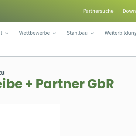
Partnersuche
Down
l
Wettbewerbe
Stahlbau
Weiterbildun
zu
ibe + Partner GbR