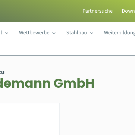
Partnersuche
Down
l
Wettbewerbe
Stahlbau
Weiterbildun
zu
Ordemann GmbH