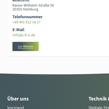
Anschrift
Kaiser-Wilhelm-Straße 50
20355 Hamburg
Telefonnummer
+49 491 912 18 17
E-Mail
info@j-b-o.de
zur Website
Über uns
Technik
Vorstand
Digitale S