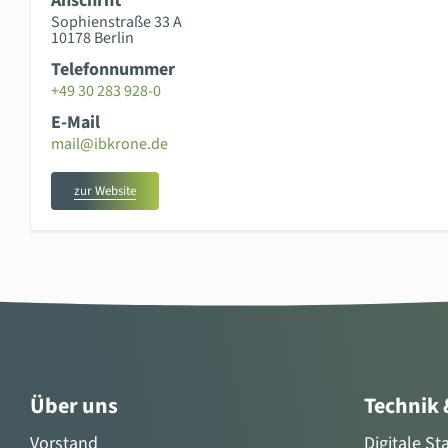
Anschrift
Sophienstraße 33 A
10178 Berlin
Telefonnummer
+49 30 283 928-0
E-Mail
mail@ibkrone.de
zur Website
Über uns
Technik
Vorstand
Digitale S