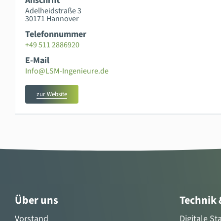
Anschrift
Adelheidstraße 3
30171 Hannover
Telefonnummer
+49 511 2886920
E-Mail
Info@LSM-Ingenieure.de
zur Website
Über uns
Technik
Vorstand
Digitale S