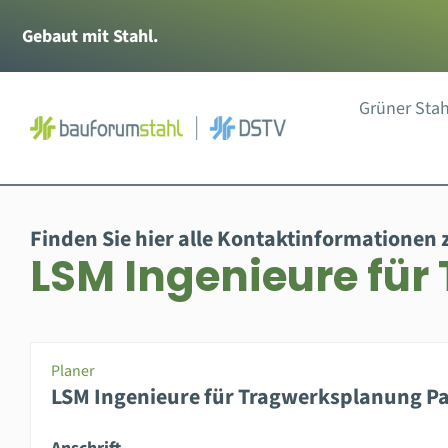
Zum
Gebaut mit Stahl.
Inhalt
springen
Grüner Stah
Finden Sie hier alle Kontaktinformationen 
LSM Ingenieure fü
Planer
LSM Ingenieure für Tragwerksplanung P