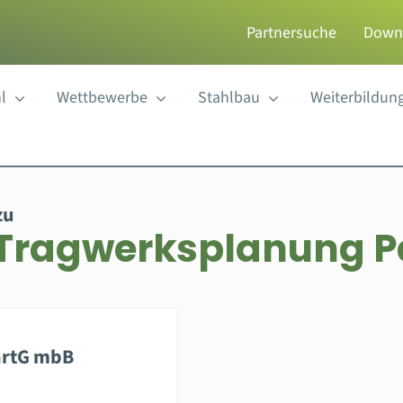
Partnersuche
Down
l
Wettbewerbe
Stahlbau
Weiterbildun
zu
r Tragwerksplanung 
artG mbB