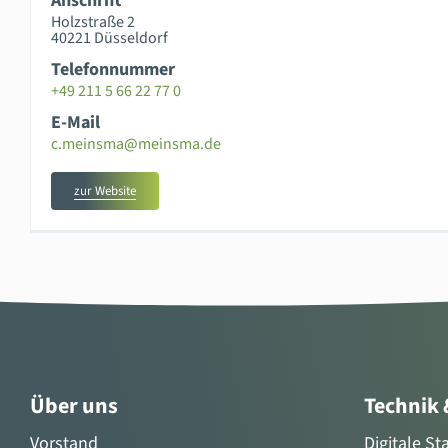
Anschrift
Holzstraße 2
40221 Düsseldorf
Telefonnummer
+49 211 5 66 22 77 0
E-Mail
c.meinsma@meinsma.de
zur Website
Über uns
Technik
Vorstand
Digitale S