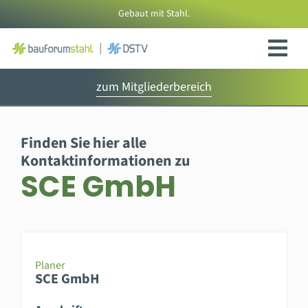
Zum
Gebaut mit Stahl.
Inhalt
springen
zum Mitgliederbereich
Finden Sie hier alle
Kontaktinformationen zu
SCE GmbH
Planer
SCE GmbH