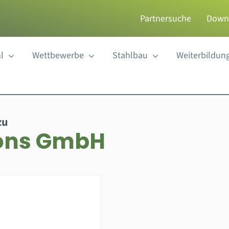
Partnersuche
Down
l
Wettbewerbe
Stahlbau
Weiterbildun
zu
ions GmbH