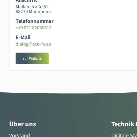
Anschrift
Mallaustraße 61
68219 Mannheim
Telefonnummer
+49 621 82030610
E-Mail
dialog@sco-fs.eu
zur Website
Über uns
Technik
Vorstand
Digitale S