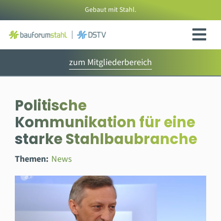
Zum
Gebaut mit Stahl.
Inhalt
springen
zum Mitgliederbereich
Politische
Kommunikation für eine
starke Stahlbaubranche
Themen:
News