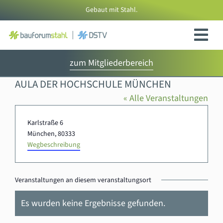
Zum
Gebaut mit Stahl.
Inhalt
springen
zum Mitgliederbereich
AULA DER HOCHSCHULE MÜNCHEN
« Alle Veranstaltungen
Adresse
Karlstraße 6
München
,
80333
Wegbeschreibung
Veranstaltungen an diesem veranstaltungsort
Es wurden keine Ergebnisse gefunden.
Hinweis