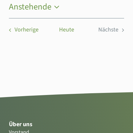
Anstehende
Datum
wählen.
Veranstaltungen
Vorherige
Heute
Nächste
Veranstal
Über uns
Vorstand