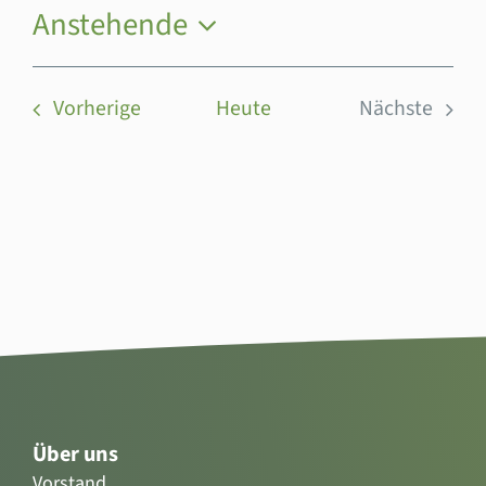
Anstehende
Datum
wählen.
Veranstaltungen
Vorherige
Heute
Nächste
Veranstal
Über uns
Vorstand