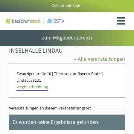
Zum
Gebaut mit Stahl.
Inhalt
springen
zum Mitgliederbereich
INSELHALLE LINDAU
« Alle Veranstaltungen
Adresse
Zwanzigerstraße 10 | Therese-von-Bayern-Platz 1
Lindau
,
88131
Wegbeschreibung
Veranstaltungen an diesem veranstaltungsort
Es wurden keine Ergebnisse gefunden.
Hinweis