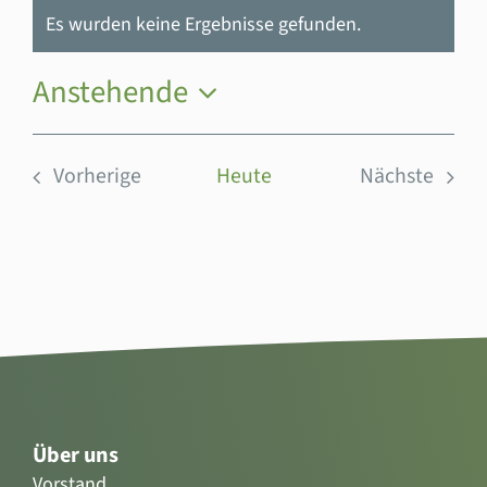
Es wurden keine Ergebnisse gefunden.
Hinweis
Anstehende
Datum
wählen.
Vorherige
Heute
Nächste
Veranstaltungen
Veranstal
Über uns
Vorstand