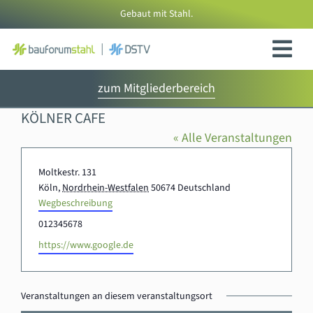
Zum
Gebaut mit Stahl.
Inhalt
springen
zum Mitgliederbereich
KÖLNER CAFE
« Alle Veranstaltungen
Adresse
Moltkestr. 131
Köln
,
Nordrhein-Westfalen
50674
Deutschland
Wegbeschreibung
Telefon
012345678
Webseite
https://www.google.de
Veranstaltungen an diesem veranstaltungsort