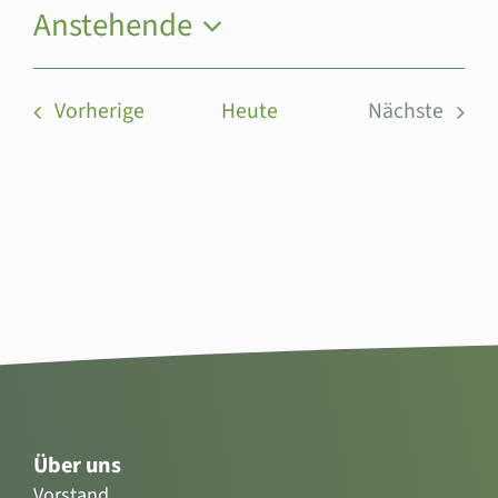
Anstehende
Datum
wählen.
Veranstaltungen
Vorherige
Heute
Nächste
Veranstal
Über uns
Vorstand