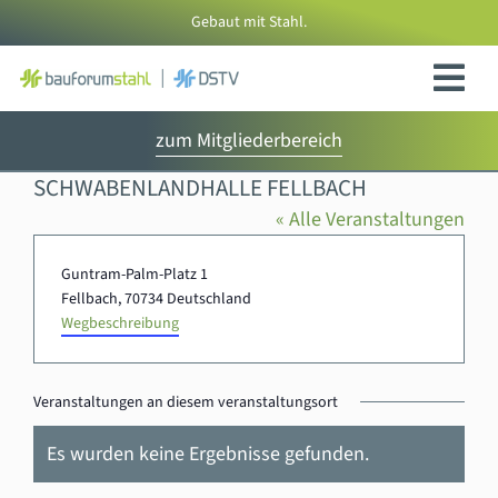
Zum
Gebaut mit Stahl.
Inhalt
springen
zum Mitgliederbereich
SCHWABENLANDHALLE FELLBACH
« Alle Veranstaltungen
Adresse
Guntram-Palm-Platz 1
Fellbach
,
70734
Deutschland
Wegbeschreibung
Veranstaltungen an diesem veranstaltungsort
Es wurden keine Ergebnisse gefunden.
Hinweis