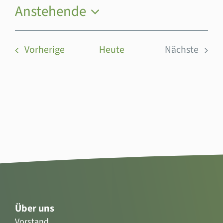
Anstehende
Datum
wählen.
Veranstaltungen
Vorherige
Heute
Nächste
Veranstal
Über uns
Vorstand