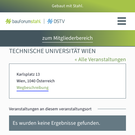
Zum
Gebaut mit Stahl.
Inhalt
springen
zum Mitgliederbereich
TECHNISCHE UNIVERSITÄT WIEN
« Alle Veranstaltungen
Adresse
Karlsplatz 13
Wien
,
1040
Österreich
Wegbeschreibung
Veranstaltungen an diesem veranstaltungsort
Es wurden keine Ergebnisse gefunden.
Hinweis