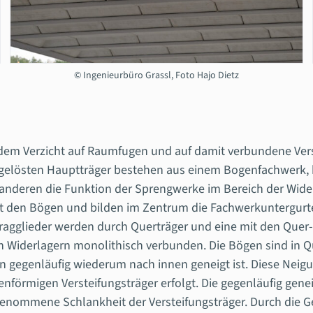
© Ingenieurbüro Grassl, Foto Hajo Dietz
dem Verzicht auf Raumfugen und auf damit verbundene Versc
gelösten Hauptträger bestehen aus einem Bogenfachwerk, 
nderen die Funktion der Sprengwerke im Bereich der Wide
 mit den Bögen und bilden im Zentrum die Fachwerkuntergu
agglieder werden durch Querträger und eine mit den Quer-
den Widerlagern monolithisch verbunden. Die Bögen sind in 
gegenläufig wiederum nach innen geneigt ist. Diese Neigung
örmigen Versteifungsträger erfolgt. Die gegenläufig geneig
genommene Schlankheit der Versteifungsträger. Durch die