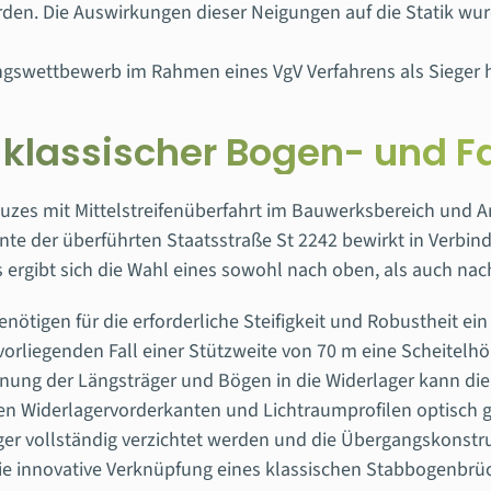
erden. Die Auswirkungen dieser Neigungen auf die Statik wu
ngswettbewerb im Rahmen eines VgV Verfahrens als Sieger h
 klassischer Bogen- und 
es mit Mittelstreifenüberfahrt im Bauwerksbereich und A
te der überführten Staatsstraße St 2242 bewirkt in Verbin
ergibt sich die Wahl eines sowohl nach oben, als auch nac
ötigen für die erforderliche Steifigkeit und Robustheit ei
vorliegenden Fall einer Stützweite von 70 m eine Scheitelh
ng der Längsträger und Bögen in die Widerlager kann die S
n Widerlagervorderkanten und Lichtraumprofilen optisch ge
er vollständig verzichtet werden und die Übergangskonstr
e innovative Verknüpfung eines klassischen Stabbogenbrüc