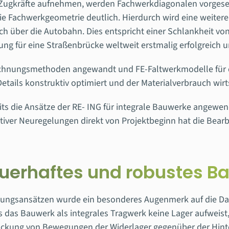
 Zugkräfte aufnehmen, werden Fachwerkdiagonalen vorgese
 Fachwerkgeometrie deutlich. Hierdurch wird eine weitere R
h über die Autobahn. Dies entspricht einer Schlankheit vo
g für eine Straßenbrücke weltweit erstmalig erfolgreich 
hnungsmethoden angewandt und FE-Faltwerkmodelle für di
Details konstruktiv optimiert und der Materialverbrauch wirt
die Ansätze der RE- ING für integrale Bauwerke angewende
tiver Neuregelungen direkt von Projektbeginn hat die Bearb
auerhaftes und robustes B
ungsansätzen wurde ein besonderes Augenmerk auf die Daue
ss das Bauwerk als integrales Tragwerk keine Lager aufwei
̈ckung von Bewegungen der Widerlager gegenüber der Hinter