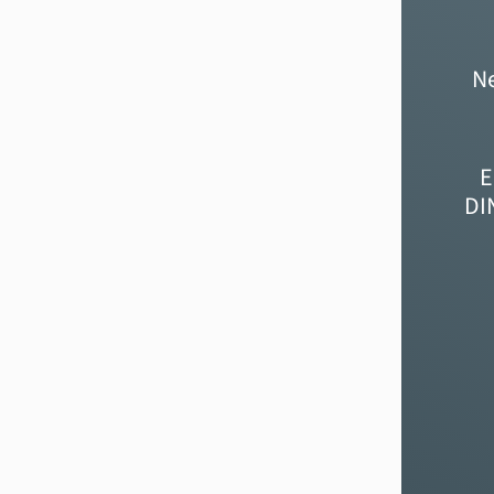
Ne
E
DI