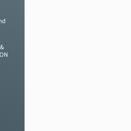
und
 &
ION