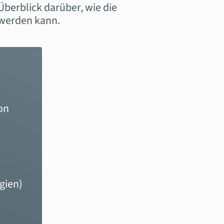
berblick darüber, wie die
 werden kann.
on
gien)