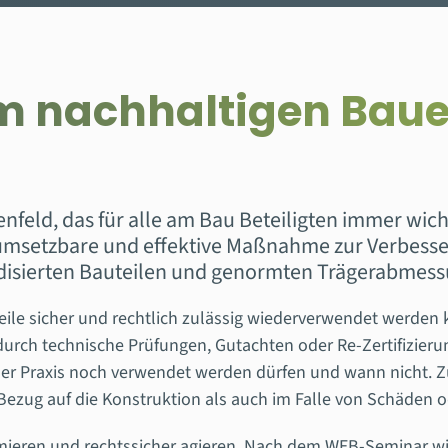
 nachhaltigen Bauen
feld, das für alle am Bau Beteiligten immer wic
t umsetzbare und effektive Maßnahme zur Verbesse
isierten Bauteilen und genormten Trägerabmessung
ile sicher und rechtlich zulässig wiederverwendet werden k
durch technische Prüfungen, Gutachten oder Re-Zertifizier
er Praxis noch verwendet werden dürfen und wann nicht. Z
ezug auf die Konstruktion als auch im Falle von Schäden o
nimieren und rechtssicher agieren. Nach dem WEB-Seminar w