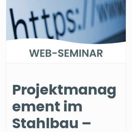
Projektmanag
ement im
Stahlbau –