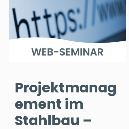
Projektmanag
ement im
Stahlbau –