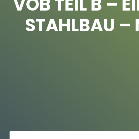
VOB TEIL B – 
STAHLBAU –