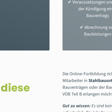
✔ Voraussetzungen un
der Kündigung ei
Bauvertrags
✔
Abrechnung v
Bauleistung
en
Die Online-Fortbildung ric
Mitarbeiter in
Stahlbauun
 diese
Bauverträgen oder der Bau
VOB Teil B erlangen möch
Gut zu wissen:
Es sind kei