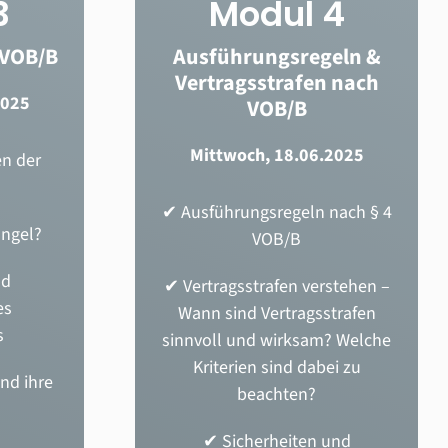
3
Modul 4
 VOB/B
Ausführungsregeln &
Vertragsstrafen nach
2025
VOB/B
Mittwoch, 18.06.2025
n der
✔ Ausführungsregeln nach § 4
angel?
VOB/B
nd
✔ Vertragsstrafen verstehen –
es
Wann sind Vertragsstrafen
s
sinnvoll und wirksam? Welche
Kriterien sind dabei zu
nd ihre
beachten?
✔ Sicherheiten und