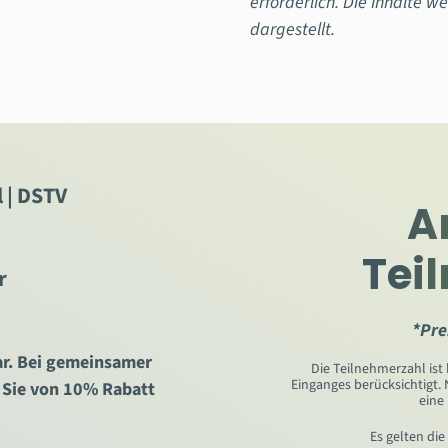
erforderlich. Die Inhalte we
dargestellt.
 | DSTV
A
Tei
r
*Pre
ar. Bei gemeinsamer
Die Teilnehmerzahl ist
Einganges berücksichtigt.
 Sie von 10% Rabatt
eine
Es gelten di