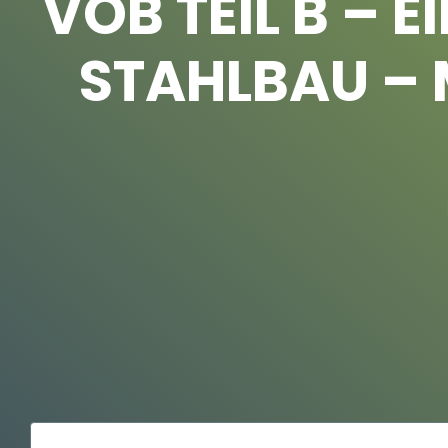
VOB TEIL B – 
STAHLBAU –