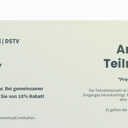
 | DSTV
A
Tei
r
*Pre
ar. Bei gemeinsamer
Die Teilnehmerzahl ist
Einganges berücksichtigt.
 Sie von 10% Rabatt
eine
Es gelten di
Download) enthalten.