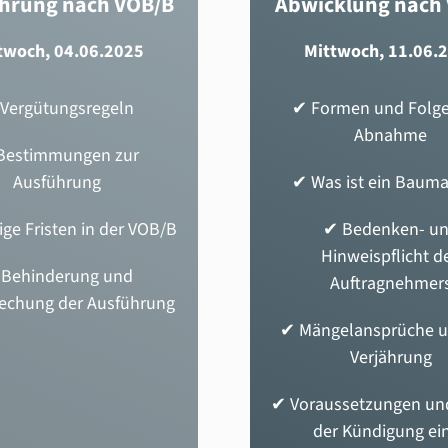
hrung nach VOB/B
Abwicklung nach
twoch, 04.06.2025
Mittwoch, 11.06.
Vergütungsregeln
✔
Formen und Folge
Abnahme
Bestimmungen zur
Ausführung
✔ Was ist ein Baum
ige Fristen in der VOB/B
✔ Bedenken- u
Hinweispflicht d
✔
Behinderung und
Auftragnehmer
echung der Ausführung
✔ Mängelansprüche u
Verjährung
✔ Voraussetzungen un
der Kündigung ei