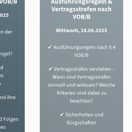
 VOB/B
Ausführungsregeln &
Vertragsstrafen nach
2025
VOB/B
Mittwoch, 18.06.2025
n der
✔ Ausführungsregeln nach § 4
angel?
VOB/B
nd
✔ Vertragsstrafen verstehen –
es
Wann sind Vertragsstrafen
s
sinnvoll und wirksam? Welche
Kriterien sind dabei zu
nd ihre
beachten?
✔ Sicherheiten und
d Folgen
Bürgschaften
nes