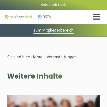
Zum
Gebaut mit Stahl.
Inhalt
springen
zum Mitgliederbereich
Sie sind hier:
Home
Veranstaltungen
Weitere Inhalte