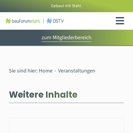
Zum
Gebaut mit Stahl.
Inhalt
springen
zum Mitgliederbereich
Sie sind hier:
Home
Veranstaltungen
Weitere Inhalte