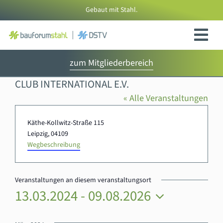
Zum
Gebaut mit Stahl.
Inhalt
springen
zum Mitgliederbereich
CLUB INTERNATIONAL E.V.
« Alle Veranstaltungen
Adresse
Käthe-Kollwitz-Straße 115
Leipzig
,
04109
Wegbeschreibung
Veranstaltungen an diesem veranstaltungsort
13.03.2024
 - 
09.08.2026
Datum