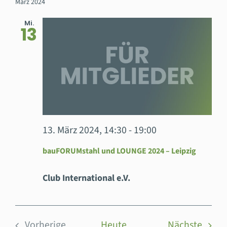
wählen.
März 2024
Mi.
13
13. März 2024, 14:30
-
19:00
bauFORUMstahl und LOUNGE 2024 – Leipzig
Club International e.V.
Veran
Vorherige
Heute
Nächste