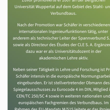
Zuvor promovierte er 2007 an der Bergischen
Universität Wuppertal auf dem Gebiet des Stahl- u
Verbundbaus.
Nach der Promotion war Schäfer in verschiedenen
internationalen Ingenieurfunktionen tätig, unter
anderem als technischer Leiter der Spannverbund S.
sowie als Directeur des Études der CLE S. A. Ergänz
dazu war er als Universitätsdozent in der
akademischen Lehre aktiv.
Neben seiner Tätigkeit in Lehre und Forschung ist Pr
Schäfer intensiv in die europäische Normungsarbei
eingebunden. Er ist stellvertretender Obmann des
Spiegelausschusses zu Eurocode 4 im DIN, Mitglied 
CEN/TC 250/SC 4 sowie in weiteren nationalen un
europäischen Fachgremien des Verbundbaus. Im
Rahmen des EU-Mandats M/515 leitete er das Proje