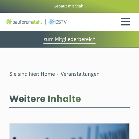
Zum
Gebaut mit Stahl.
Inhalt
springen
zum Mitgliederbereich
Sie sind hier:
Home
Veranstaltungen
Weitere Inhalte