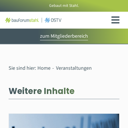
Zum
Gebaut mit Stahl.
Inhalt
springen
zum Mitgliederbereich
Sie sind hier:
Home
Veranstaltungen
Weitere Inhalte