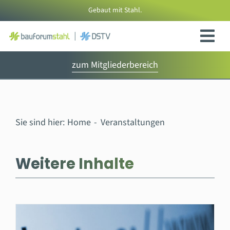
Zum
Gebaut mit Stahl.
Inhalt
springen
zum Mitgliederbereich
Sie sind hier:
Home
Veranstaltungen
Weitere Inhalte