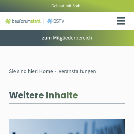
Zum
Gebaut mit Stahl.
Inhalt
springen
zum Mitgliederbereich
Sie sind hier:
Home
Veranstaltungen
Weitere Inhalte