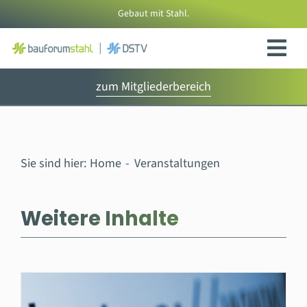
Zum
Gebaut mit Stahl.
Inhalt
springen
zum Mitgliederbereich
Sie sind hier:
Home
Veranstaltungen
Weitere Inhalte