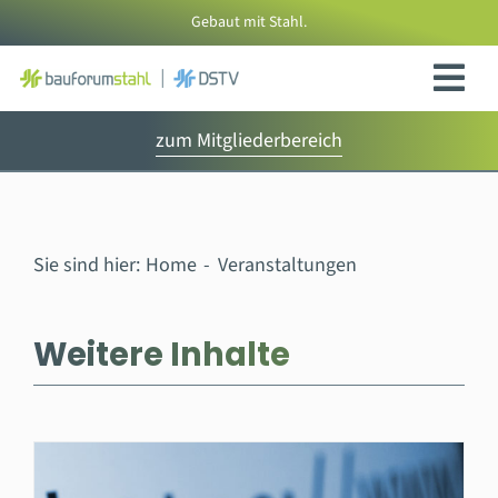
Zum
Gebaut mit Stahl.
Inhalt
springen
zum Mitgliederbereich
Sie sind hier:
Home
Veranstaltungen
Weitere Inhalte